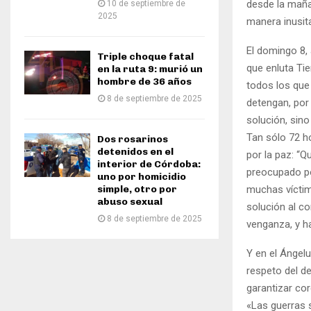
desde la maña
10 de septiembre de
2025
manera inusit
El domingo 8, 
Triple choque fatal
que enluta Tie
en la ruta 9: murió un
hombre de 36 años
todos los que 
8 de septiembre de 2025
detengan, por
solución, sino
Tan sólo 72 h
Dos rosarinos
detenidos en el
por la paz: “
interior de Córdoba:
preocupado po
uno por homicidio
simple, otro por
muchas víctim
abuso sexual
solución al con
8 de septiembre de 2025
venganza, y ha
Y en el Ángelu
respeto del d
garantizar co
«Las guerras s