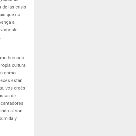
 de las crisis
país que no
venga a
lvámoslo.
.
ismo humano.
ropia cultura.
son como
veces están
ta, vos creés
istas de
encantadores
lando al son
asumida y