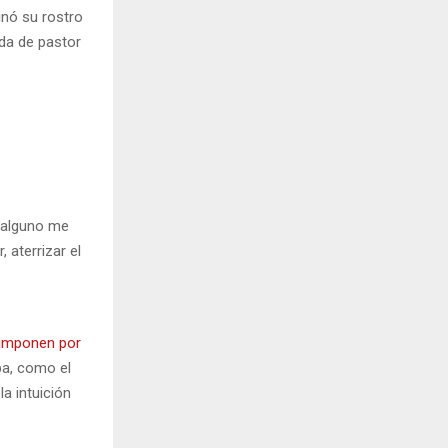
inó su rostro
da de pastor
 alguno me
 aterrizar el
 imponen por
pa, como el
a intuición