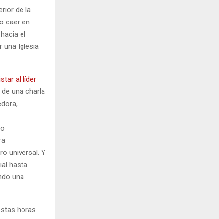
rior de la
no caer en
hacia el
r una Iglesia
star al líder
 de una charla
edora,
lo
ra
ro universal. Y
ial hasta
endo una
estas horas