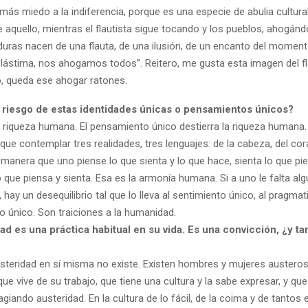
más miedo a la indiferencia, porque es una especie de abulia cultura
 aquello, mientras el flautista sigue tocando y los pueblos, ahogán
duras nacen de una flauta, de una ilusión, de un encanto del momen
lástima, nos ahogamos todos”. Reitero, me gusta esta imagen del fl
o, queda ese ahogar ratones.
l riesgo de estas identidades únicas o pensamientos únicos?
a riqueza humana. El pensamiento único destierra la riqueza humana. 
ue contemplar tres realidades, tres lenguajes: de la cabeza, del cor
manera que uno piense lo que sienta y lo que hace, sienta lo que pie
 que piensa y sienta. Esa es la armonía humana. Si a uno le falta al
, hay un desequilibrio tal que lo lleva al sentimiento único, al pragm
o único. Son traiciones a la humanidad.
ad es una práctica habitual en su vida. Es una convicción, ¿y t
usteridad en sí misma no existe. Existen hombres y mujeres austeros
ue vive de su trabajo, que tiene una cultura y la sabe expresar, y q
giando austeridad. En la cultura de lo fácil, de la coima y de tanto