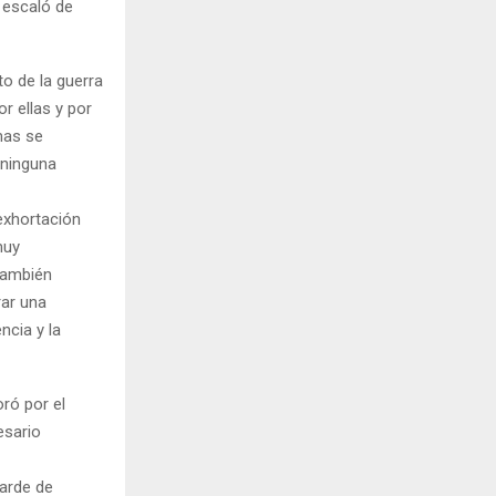
 escaló de
to de la guerra
or ellas y por
mas se
 ninguna
exhortación
muy
 también
rar una
ncia y la
oró por el
esario
tarde de