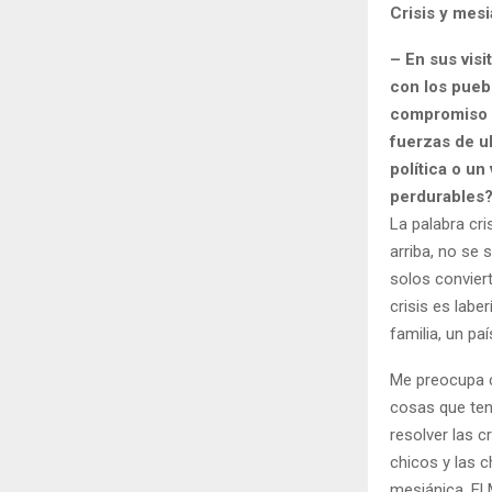
Crisis y mes
– En sus vis
con los pueb
compromiso d
fuerzas de u
política o u
perdurables?
La palabra cri
arriba, no se 
solos conviert
crisis es labe
familia, un paí
Me preocupa c
cosas que ten
resolver las 
chicos y las 
mesiánica. El