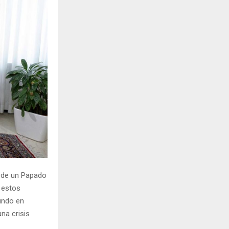
H
s de un Papado
 estos
undo en
na crisis