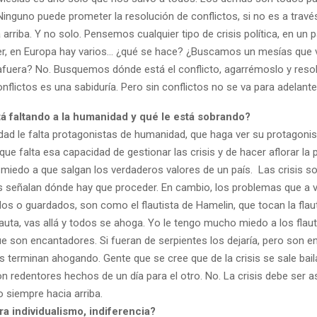
nguno puede prometer la resolución de conflictos, si no es a través
 arriba. Y no solo. Pensemos cualquier tipo de crisis política, en un 
r, en Europa hay varios… ¿qué se hace? ¿Buscamos un mesías que 
afuera? No. Busquemos dónde está el conflicto, agarrémoslo y reso
nflictos es una sabiduría. Pero sin conflictos no se va para adelante
tá faltando a la humanidad y qué le está sobrando?
dad le falta protagonistas de humanidad, que haga ver su protagon
ue falta esa capacidad de gestionar las crisis y de hacer aflorar la p
iedo a que salgan los verdaderos valores de un país. Las crisis 
 señalan dónde hay que proceder. En cambio, los problemas que a 
os o guardados, son como el flautista de Hamelin, que tocan la flau
auta, vas allá y todos se ahoga. Yo le tengo mucho miedo a los flaut
e son encantadores. Si fueran de serpientes los dejaría, pero son 
s terminan ahogando. Gente que se cree que de la crisis se sale bai
con redentores hechos de un día para el otro. No. La crisis debe ser 
 siempre hacia arriba.
a individualismo, indiferencia?