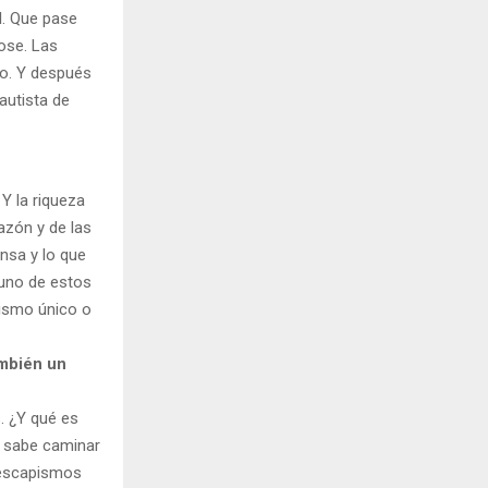
l. Que pase
dose. Las
to. Y después
autista de
Y la riqueza
azón y de las
nsa y lo que
guno de estos
atismo único o
ambién un
. ¿Y qué es
ue sabe caminar
s escapismos