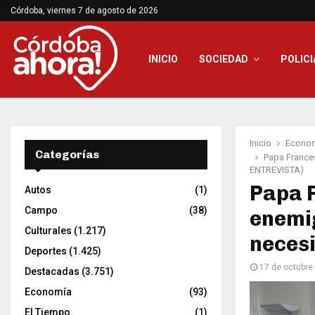
Córdoba, viernes 7 de agosto de 2026
INICIO
SOCIEDAD
POLICI
Inicio
Econo
Categorías
Papa Frances
ENTREVISTA)
Papa F
Autos
(1)
Campo
(38)
enemig
Culturales
(1.217)
neces
Deportes
(1.425)
17 de octubre
Destacadas
(3.751)
Economía
(93)
El Tiempo
(1)