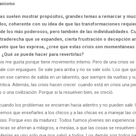
ianismo
itas suelen mostrar propósitos, grandes temas a remarcar y mu
los, coherente con su idea de que las transformaciones requie
e los más poderosos, pero también de las individualidades. 
ltraderecha que se expanden, cierta frustración o decepción an
n voto que las expresa, ¿cree que estas crisis son momentáneas
 ¿Qué se puede hacer para revertirlas?
sis me gusta porque tiene movimiento interno. Pero de una crisis se 
sale con enjuagues. Se sale para arriba y no se sale solo. Los que qui
en ese camino de salida en un laberinto, que siempre da vueltas y vu
ríntica. Además, las crisis hacen crecer: cuando está en crisis una p
s o una civilización. Porque si la resuelven bien, se creció.
uando los problemas se encierran hacia adentro y no pueden salir. 
emos que enseñarles a los chicos y a las chicas es a manejar las cr
crisis. Porque eso da madurez. Todos fuimos jóvenes sin experiencia 
chicas se aferran a milagros, a mesías, a que las cosas se resuelve
 Mesías es uno solo que nos salvó a todos. Los demás son todos p