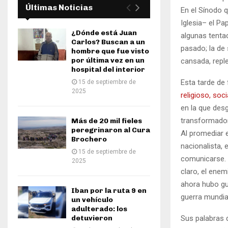
Últimas Noticias
En el Sínodo q
Iglesia– el P
¿Dónde está Juan
algunas tentac
Carlos? Buscan a un
pasado; la de 
hombre que fue visto
por última vez en un
cansada, repl
hospital del interior
Esta tarde de 
15 de septiembre de
2025
religioso, soc
en la que desg
transformado
Más de 20 mil fieles
peregrinaron al Cura
Al promediar e
Brochero
nacionalista, 
15 de septiembre de
comunicarse. P
2025
claro, el ene
ahora hubo gu
Iban por la ruta 9 en
guerra mundial
un vehículo
adulterado: los
detuvieron
Sus palabras 