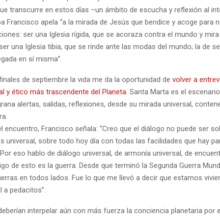
ue transcurre en estos días –un ámbito de escucha y reflexión al inte
apa Francisco apela “a la mirada de Jesús que bendice y acoge para 
iones: ser una Iglesia rígida, que se acoraza contra el mundo y mira 
ser una Iglesia tibia, que se rinde ante las modas del mundo; la de se
egada en sí misma”.
finales de septiembre la vida me da la oportunidad de
volver a entrevi
ial y ético más trascendente del Planeta
. Santa Marta es el escenario
rana alertas, salidas, reflexiones, desde su mirada universal, conten
ra.
l encuentro, Francisco señala: “Creo que el diálogo no puede ser so
es universal, sobre todo hoy día con todas las facilidades que hay pa
or eso hablo de diálogo universal, de armonía universal, de encuent
migo de esto es la guerra. Desde que terminó la Segunda Guerra Mund
erras en todos lados. Fue lo que me llevó a decir que estamos vivi
 a pedacitos”.
deberían interpelar aún con más fuerza la conciencia planetaria por 