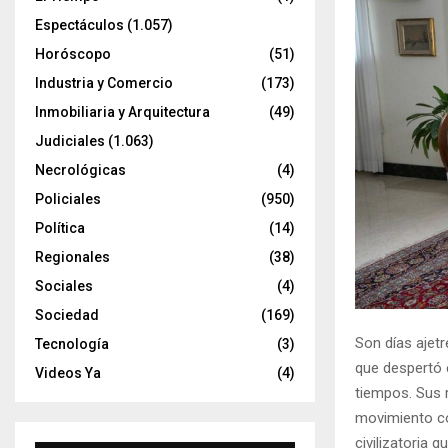
Espectáculos
(1.057)
Horóscopo
(51)
Industria y Comercio
(173)
Inmobiliaria y Arquitectura
(49)
Judiciales
(1.063)
Necrológicas
(4)
Policiales
(950)
Política
(14)
Regionales
(38)
Sociales
(4)
Sociedad
(169)
Son días ajet
Tecnología
(3)
que despertó 
Videos Ya
(4)
tiempos. Sus 
movimiento co
civilizatoria 