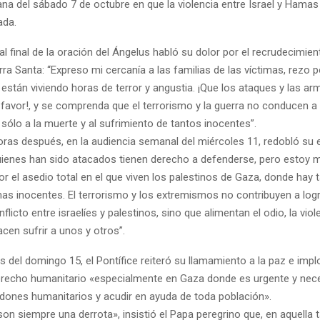
na del sábado 7 de octubre en que la violencia entre Israel y Hamas
ada.
al final de la oración del Ángelus habló su dolor por el recrudecimien
rra Santa: “Expreso mi cercanía a las familias de las víctimas, rezo p
están viviendo horas de terror y angustia. ¡Que los ataques y las ar
 favor!, y se comprenda que el terrorismo y la guerra no conducen a
 sólo a la muerte y al sufrimiento de tantos inocentes”.
oras después, en la audiencia semanal del miércoles 11, redobló su 
Quienes han sido atacados tienen derecho a defenderse, pero estoy 
r el asedio total en el que viven los palestinos de Gaza, donde hay
as inocentes. El terrorismo y los extremismos no contribuyen a log
flicto entre israelíes y palestinos, sino que alimentan el odio, la viole
cen sufrir a unos y otros”.
s del domingo 15, el Pontífice reiteró su llamamiento a la paz e impl
erecho humanitario «especialmente en Gaza donde es urgente y nec
rdones humanitarios y acudir en ayuda de toda población».
on siempre una derrota», insistió el Papa peregrino que, en aquella 