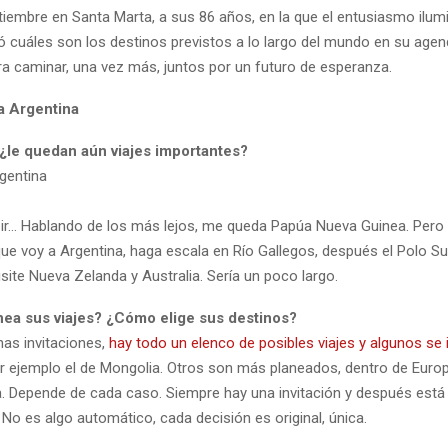
tiembre en Santa Marta, a sus 86 años, en la que el entusiasmo ilum
 cuáles son los destinos previstos a lo largo del mundo en su agen
ra caminar, una vez más, juntos por un futuro de esperanza.
la Argentina
 ¿le quedan aún viajes importantes?
rgentina
 ir… Hablando de los más lejos, me queda Papúa Nueva Guinea. Pero
ue voy a Argentina, haga escala en Río Gallegos, después el Polo Sur,
site Nueva Zelanda y Australia. Sería un poco largo.
ea sus viajes? ¿Cómo elige sus destinos?
as invitaciones,
hay todo un elenco de posibles viajes y algunos se
or ejemplo el de Mongolia. Otros son más planeados, dentro de Euro
a. Depende de cada caso. Siempre hay una invitación y después está l
No es algo automático, cada decisión es original, única.