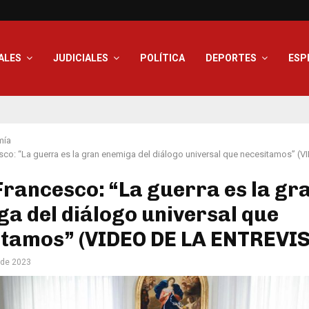
ALES
JUDICIALES
POLÍTICA
DEPORTES
ESP
mía
co: “La guerra es la gran enemiga del diálogo universal que necesitamos” (
rancesco: “La guerra es la gr
a del diálogo universal que
itamos” (VIDEO DE LA ENTREVI
 de 2023