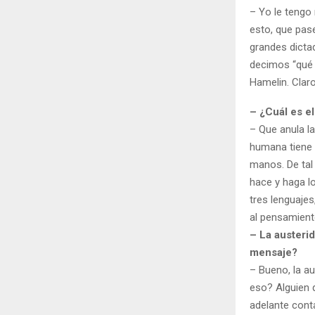
– Yo le tengo 
esto, que pase
grandes dicta
decimos “qué 
Hamelin. Clar
– ¿Cuál es e
– Que anula l
humana tiene q
manos. De tal 
hace y haga lo
tres lenguajes
al pensamient
– La austerid
mensaje?
– Bueno, la a
eso? Alguien q
adelante conta