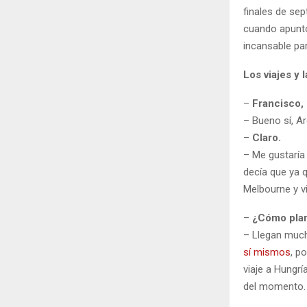
finales de sep
cuando apuntó
incansable pa
Los viajes y 
–
Francisco,
– Bueno sí, A
–
Claro.
– Me gustaría
decía que ya q
Melbourne y vi
–
¿Cómo plan
– Llegan much
sí mismos
, p
viaje a Hungrí
del momento. 