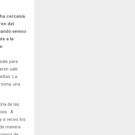
cha cercanía
ren del
Cuando vemos
te a la
 o
sale para
eren salir
eltas. La
ersona, una
Una de las
isis. A
y a veces los
n de manera
ayasos de