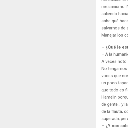
mesianismo. Ni
saliendo hacia
sabe qué hace
salvarnos de 
Manejar los co
– ¿Qué le es
– A la humani
A veces noto q
No tengamos m
voces que nos
un poco tapad
que todo es fl
Hamelin porqu
de gente… y la
de la flauta, 
superada, pero
– ¿Y nos sobr