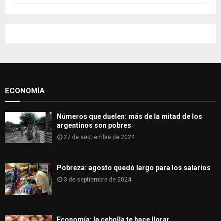
a
S
r
c
E
h
f
A
o
r
R
:
ECONOMÍA
C
H
Números que duelen: más de la mitad de los
argentinos son pobres
27 de septiembre de 2024
Pobreza: agosto quedó largo para los salarios
3 de septiembre de 2024
Economía: la cebolla te hace llorar