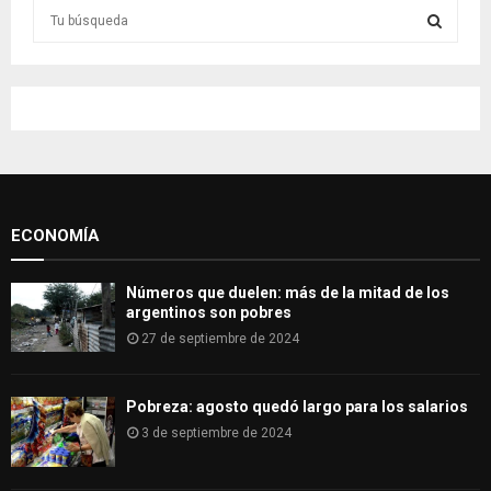
S
e
a
S
r
c
E
h
f
A
o
r
R
:
ECONOMÍA
C
H
Números que duelen: más de la mitad de los
argentinos son pobres
27 de septiembre de 2024
Pobreza: agosto quedó largo para los salarios
3 de septiembre de 2024