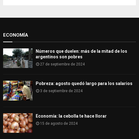
h
f
A
o
r
R
:
ECONOMÍA
C
H
Números que duelen: más de la mitad de los
argentinos son pobres
27 de septiembre de 2024
Pobreza: agosto quedó largo para los salarios
3 de septiembre de 2024
Economía: la cebolla te hace llorar
15 de agosto de 2024