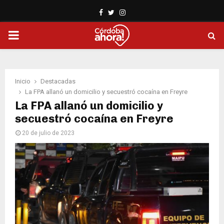
Facebook
Twitter
Instagram
PRIMARY
MENU
Inicio
Destacadas
La FPA allanó un domicilio y secuestró cocaína en Freyre
La FPA allanó un domicilio y
secuestró cocaína en Freyre
20 de julio de 2023