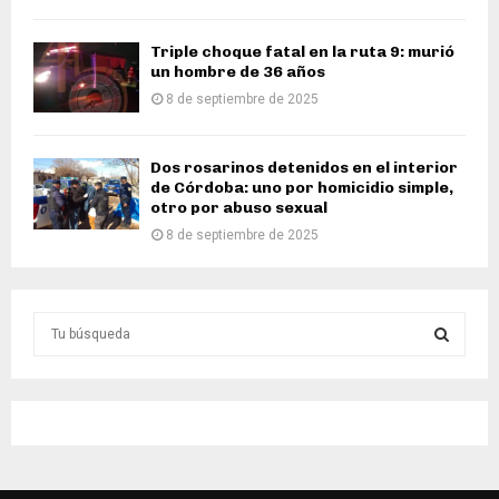
Triple choque fatal en la ruta 9: murió
un hombre de 36 años
8 de septiembre de 2025
Dos rosarinos detenidos en el interior
de Córdoba: uno por homicidio simple,
otro por abuso sexual
8 de septiembre de 2025
S
e
a
S
r
c
E
h
f
A
o