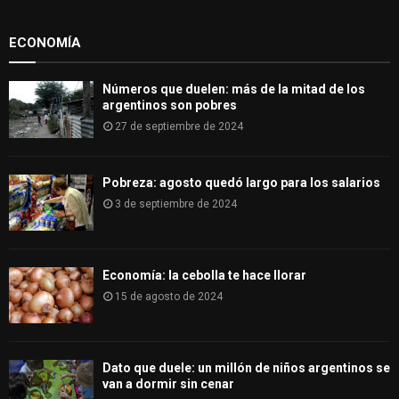
r
R
:
ECONOMÍA
C
H
Números que duelen: más de la mitad de los
argentinos son pobres
27 de septiembre de 2024
Pobreza: agosto quedó largo para los salarios
3 de septiembre de 2024
Economía: la cebolla te hace llorar
15 de agosto de 2024
Dato que duele: un millón de niños argentinos se
van a dormir sin cenar