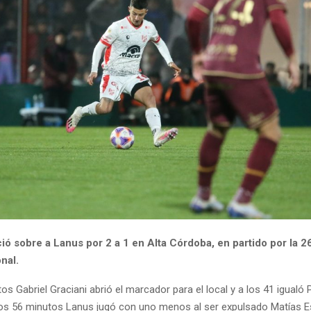
ció sobre a Lanus por 2 a 1 en Alta Córdoba, en partido por la 2
nal.
os Gabriel Graciani abrió el marcador para el local y a los 41 igualó 
os 56 minutos Lanus jugó con uno menos al ser expulsado Matías Esq