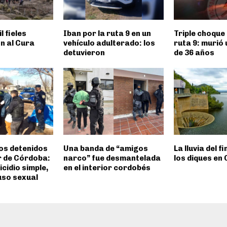
l fieles
Iban por la ruta 9 en un
Triple choque 
n al Cura
vehículo adulterado: los
ruta 9: murió
detuvieron
de 36 años
os detenidos
Una banda de “amigos
La lluvia del f
or de Córdoba:
narco” fue desmantelada
los diques en
cidio simple,
en el interior cordobés
uso sexual