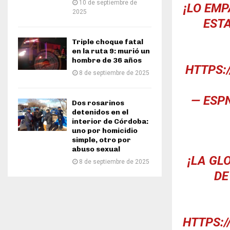
10 de septiembre de
¡LO EMP
2025
ESTA
Triple choque fatal
en la ruta 9: murió un
hombre de 36 años
HTTPS:
8 de septiembre de 2025
— ESP
Dos rosarinos
detenidos en el
interior de Córdoba:
uno por homicidio
simple, otro por
abuso sexual
¡LA GL
8 de septiembre de 2025
DE
HTTPS:/