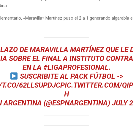
ina.
ementario, «Maravilla» Martínez puso el 2 a 1 generando algarabía e
OLAZO DE MARAVILLA MARTÍNEZ QUE LE D
IA SOBRE EL FINAL A INSTITUTO CONTR
EN LA
#LIGAPROFESIONAL
.
SUSCRIBITE AL PACK FÚTBOL ->
/T.CO/62LLSUPDJC
PIC.TWITTER.COM/QI
H
N ARGENTINA (@ESPNARGENTINA)
JULY 2