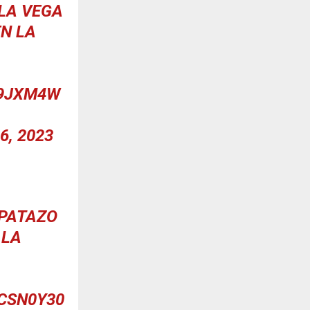
 LA VEGA
EN LA
Z9JXM4W
6, 2023
APATAZO
 LA
CSN0Y30