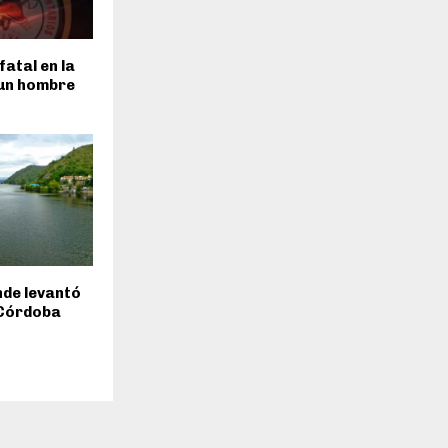
fatal en la
 un hombre
inde levantó
 Córdoba