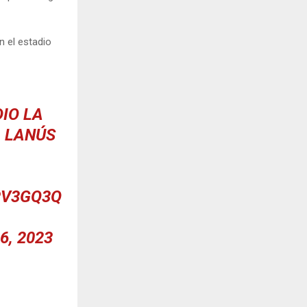
n el estadio
IO LA
A LANÚS
PV3GQ3Q
6, 2023