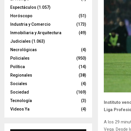
Espectáculos
(1.057)
Horóscopo
(51)
Industria y Comercio
(173)
Inmobiliaria y Arquitectura
(49)
Judiciales
(1.063)
Necrológicas
(4)
Policiales
(950)
Política
(14)
Regionales
(38)
Sociales
(4)
Sociedad
(169)
Tecnología
(3)
Instituto ven
Videos Ya
(4)
Liga Profesio
A los 29 minut
Vega. Desde l