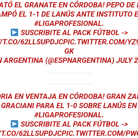
ATÓ EL GRANATE EN CÓRDOBA! PEPO DE
MPÓ EL 1-1 DE LANÚS ANTE INSTITUTO 
#LIGAPROFESIONAL
.
SUSCRIBITE AL PACK FÚTBOL ->
//T.CO/62LLSUPDJC
PIC.TWITTER.COM/Y
GK
N ARGENTINA (@ESPNARGENTINA)
JULY 2
ORIA EN VENTAJA EN CÓRDOBA! GRAN Z
 GRACIANI PARA EL 1-0 SOBRE LANÚS EN
#LIGAPROFESIONAL
.
SUSCRIBITE AL PACK FÚTBOL ->
/T.CO/62LLSUPDJC
PIC.TWITTER.COM/PW