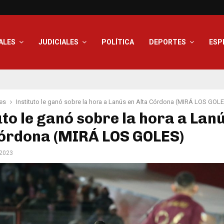
ALES
JUDICIALES
POLÍTICA
DEPORTES
ESP
es
Instituto le ganó sobre la hora a Lanús en Alta Córdona (MIRÁ LOS GOL
uto le ganó sobre la hora a Lan
Córdona (MIRÁ LOS GOLES)
 2023