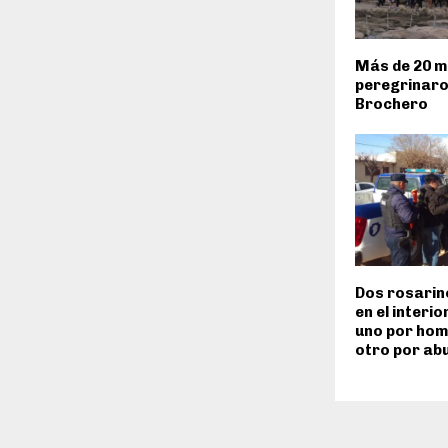
Más de 20 mi
peregrinaro
Brochero
Dos rosarin
en el interi
uno por homi
otro por ab