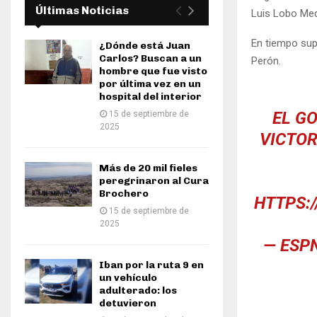
Últimas Noticias
Luis Lobo Med
En tiempo supl
¿Dónde está Juan
Carlos? Buscan a un
Perón.
hombre que fue visto
por última vez en un
hospital del interior
EL G
15 de septiembre de
2025
VICTOR
Más de 20 mil fieles
peregrinaron al Cura
Brochero
HTTPS:/
15 de septiembre de
2025
— ESP
Iban por la ruta 9 en
un vehículo
adulterado: los
detuvieron