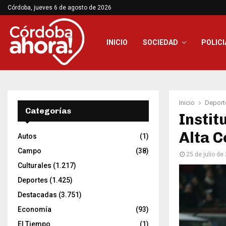
Córdoba, jueves 6 de agosto de 2026
INICIO
SOCIEDAD
POLICI
Inicio
Deport
Categorías
Instit
Alta 
Autos
(1)
Campo
(38)
25 de julio de
Culturales
(1.217)
Deportes
(1.425)
Destacadas
(3.751)
Economía
(93)
El Tiempo
(1)