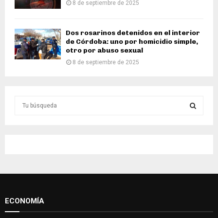
8 de septiembre de 2025
Dos rosarinos detenidos en el interior
de Córdoba: uno por homicidio simple,
otro por abuso sexual
8 de septiembre de 2025
S
e
a
S
r
c
E
h
f
A
o
r
R
:
ECONOMÍA
C