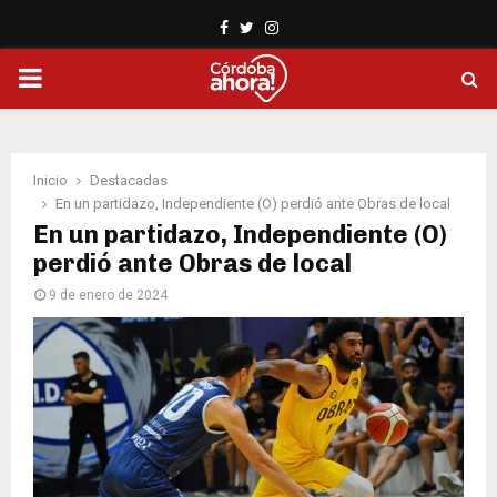
Facebook
Twitter
Instagram
PRIMARY
MENU
Inicio
Destacadas
En un partidazo, Independiente (O) perdió ante Obras de local
En un partidazo, Independiente (O)
perdió ante Obras de local
9 de enero de 2024