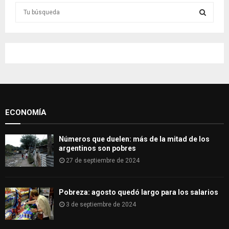
S
e
a
S
r
c
E
h
f
A
o
r
R
:
ECONOMÍA
C
H
Números que duelen: más de la mitad de los
argentinos son pobres
27 de septiembre de 2024
Pobreza: agosto quedó largo para los salarios
3 de septiembre de 2024