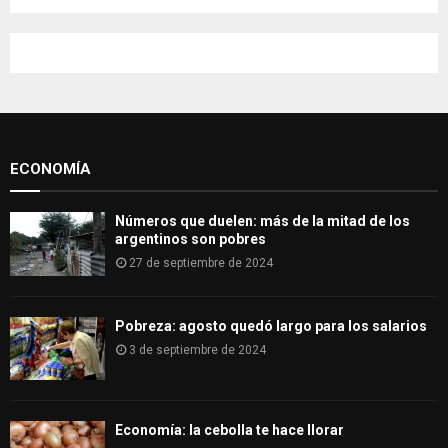
a
S
r
c
E
h
f
A
o
r
R
:
ECONOMÍA
C
H
Números que duelen: más de la mitad de los
argentinos son pobres
27 de septiembre de 2024
Pobreza: agosto quedó largo para los salarios
3 de septiembre de 2024
Economía: la cebolla te hace llorar