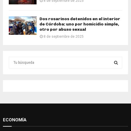
8 de septiembre de 2025
Dos rosarinos detenidos en el interior
de Córdoba: uno por homicidio simple,
otro por abuso sexual
8 de septiembre de 2025
S
e
a
S
r
c
E
h
f
A
o
r
R
:
ECONOMÍA
C