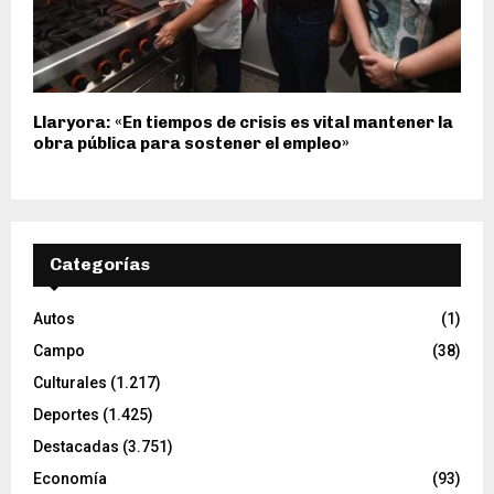
Llaryora: «En tiempos de crisis es vital mantener la
obra pública para sostener el empleo»
Categorías
Autos
(1)
Campo
(38)
Culturales
(1.217)
Deportes
(1.425)
Destacadas
(3.751)
Economía
(93)