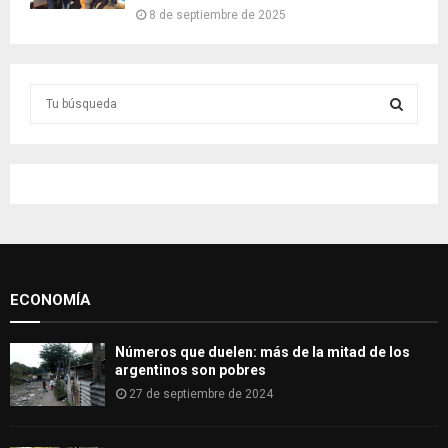
8 de septiembre de 2025
S
e
a
S
r
c
E
h
f
A
o
r
R
:
ECONOMÍA
C
H
Números que duelen: más de la mitad de los
argentinos son pobres
27 de septiembre de 2024