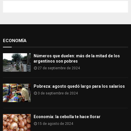
c
E
h
f
A
o
r
R
:
ECONOMÍA
C
H
Números que duelen: más de la mitad de los
argentinos son pobres
27 de septiembre de 2024
Pobreza: agosto quedó largo para los salarios
3 de septiembre de 2024
Economía: la cebolla te hace llorar
15 de agosto de 2024