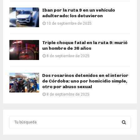
Iban por la ruta 9 en un vehículo
adulterado: los detuvieron
10 de septiembre de 2025
Triple choque fatal en la ruta 9: murió
un hombre de 36 años
8 de septiembre de 2025
Dos rosarinos detenidos en el interior
de Córdoba: uno por homicidio simple,
otro por abuso sexual
8 de septiembre de 2025
S
e
a
S
r