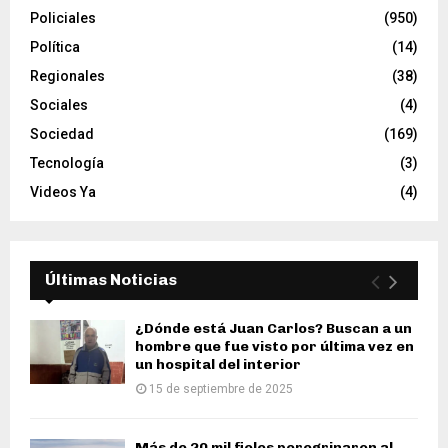
Policiales
(950)
Política
(14)
Regionales
(38)
Sociales
(4)
Sociedad
(169)
Tecnología
(3)
Videos Ya
(4)
Últimas Noticias
¿Dónde está Juan Carlos? Buscan a un
hombre que fue visto por última vez en
un hospital del interior
15 de septiembre de 2025
Más de 20 mil fieles peregrinaron al