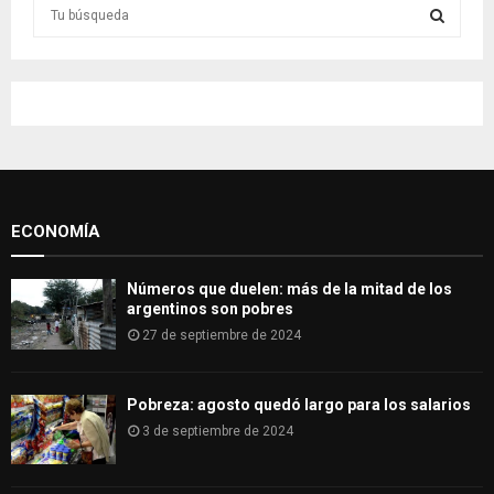
S
e
a
S
r
c
E
h
f
A
o
r
R
:
ECONOMÍA
C
H
Números que duelen: más de la mitad de los
argentinos son pobres
27 de septiembre de 2024
Pobreza: agosto quedó largo para los salarios
3 de septiembre de 2024