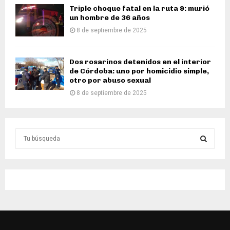
Triple choque fatal en la ruta 9: murió
un hombre de 36 años
8 de septiembre de 2025
Dos rosarinos detenidos en el interior
de Córdoba: uno por homicidio simple,
otro por abuso sexual
8 de septiembre de 2025
S
e
a
S
r
c
E
h
f
A
o
r
R