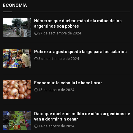
:
ECONOMÍA
C
H
Números que duelen: más de la mitad de los
argentinos son pobres
27 de septiembre de 2024
Pobreza: agosto quedó largo para los salarios
3 de septiembre de 2024
Economía: la cebolla te hace llorar
15 de agosto de 2024
Dato que duele: un millón de niños argentinos se
van a dormir sin cenar
14 de agosto de 2024